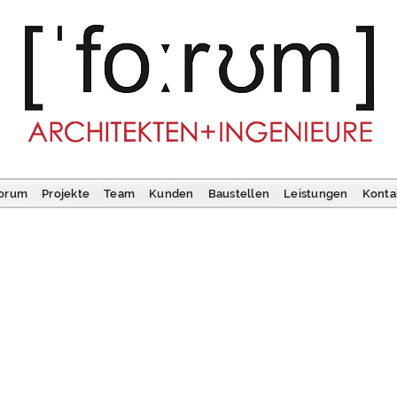
orum
Projekte
Team
Kunden
Baustellen
Leistungen
Konta