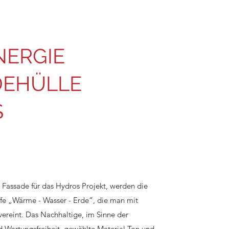
NERGIE
DEHÜLLE
S
 Fassade für das Hydros Projekt, werden die
ffe „Wärme - Wasser - Erde“, die man mit
ereint. Das Nachhaltige, im Sinne der
 Wartungsfreiheit, gewählte Material Ton und