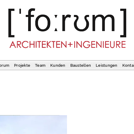
orum
Projekte
Team
Kunden
Baustellen
Leistungen
Konta